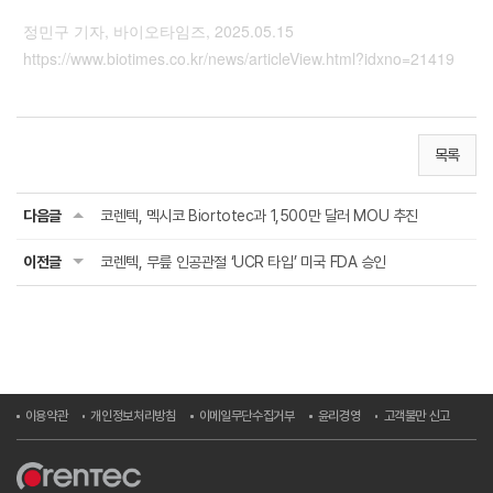
정민구 기자, 바이오타임즈, 2025.05.15
https://www.biotimes.co.kr/news/articleView.html?idxno=21419
목록
다음글
코렌텍, 멕시코 Biortotec과 1,500만 달러 MOU 추진
이전글
코렌텍, 무릎 인공관절 ‘UCR 타입’ 미국 FDA 승인
이용약관
개인정보처리방침
이메일무단수집거부
윤리경영
고객불만 신고